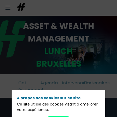
ASSET & WEALTH
MANAGEMENT
LUNCH
BRUXELLES
Cet
Agenda
Intervenants
Partenaires
évènement
A propos des cookies sur ce site
Ce site utilise des cookies visant à améliorer
Francois-
votre expérience.
Xavier