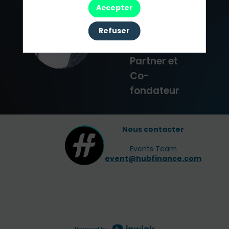
Accepter
Séleck
2PM Europe
Refuser
FS
Managing
Partner et
Co-
fondateur
Nous contacter
Events Team
event@hubfinance.com