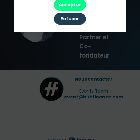
Accepter
Séleck
2PM Europe
Refuser
FS
Managing
Partner et
Co-
fondateur
Nous contacter
Events Team
event@hubfinance.com