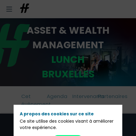
ASSET & WEALTH
MANAGEMENT
LUNCH
BRUXELLES
Cet
Agenda
Intervenants
Partenaires
évènement
A propos des cookies sur ce site
Ce site utilise des cookies visant à améliorer
Francois-
votre expérience.
Xavier