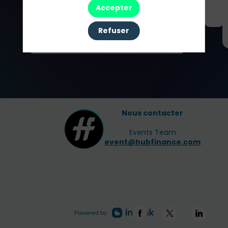
Accepter
Partenaires
Refuser
Nous contacter
Events Team
event@hubfinance.com
Powered by