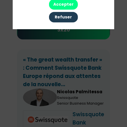
Accepter
Refuser
12h30 : Lunch & presentations
3x20
« The great wealth transfer »
: Comment Swissquote Bank
Europe répond aux attentes
de la nouvelle...
Nicolas
Palmitessa
NP
Swissquote
Senior Business Manager
Swissquote
Bank