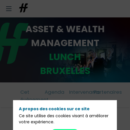
ASSET & WEALTH
MANAGEMENT
LUNCH
BRUXELLES
Cet
Agenda
Intervenants
Partenaires
évènement
A propos des cookies sur ce site
Ce site utilise des cookies visant à améliorer
votre expérience.
12h00 : Cocktail de bienvenue