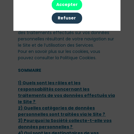
détaillées à l’Annexe A « Description des
Accepter
Services » dans les Conditions Générales
d’Utilisation du Site (ci-après les «
Services
»).
Refuser
Cette politique («
Politique
») vous informe
des traitements effectués sur vos données
personnelles résultant de votre navigation sur
le Site et de l’utilisation des Services.
Pour en savoir plus sur les cookies, vous
pouvez consulter la Politique Cookies.
SOMMAIRE
1) Quels sont les rôles et les
responsabilités concernant les
traitements de vos données effectués via
le Site ?
2) Quelles catégories de données
personnelles sont traitées via le Site ?
3) Pourquoi la Société collecte-t-elle vos
données personnelles ?
4) Qui sont les destinataires de vos