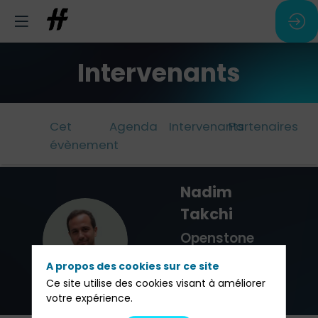
Intervenants
Cet
Agenda
Intervenants
Partenaires
évènement
Nadim
Takchi
NT
Openstone
Co-Founder
A propos des cookies sur ce site
& CEO
Ce site utilise des cookies visant à améliorer
votre expérience.