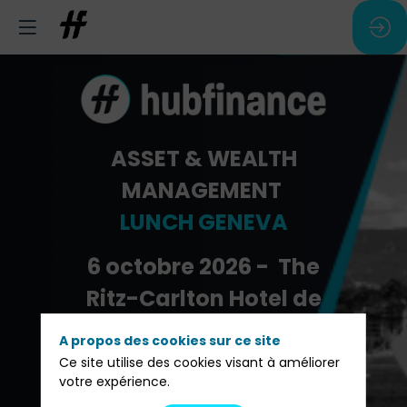
ASSET & WEALTH
MANAGEMENT
LUNCH GENEVA
6 octobre 2026 - The
Ritz-Carlton Hotel de
la Paix
A propos des cookies sur ce site
Ce site utilise des cookies visant à améliorer
votre expérience.
Pré-inscription