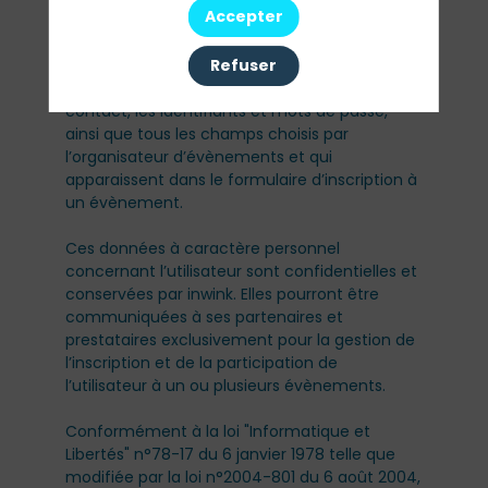
Accepter
évènement.
Refuser
Les données personnelles recueillies par inwink
sont le nom, le prénom et les données de
contact, les identifiants et mots de passe,
ainsi que tous les champs choisis par
l’organisateur d’évènements et qui
apparaissent dans le formulaire d’inscription à
un évènement.
Ces données à caractère personnel
concernant l’utilisateur sont confidentielles et
conservées par inwink. Elles pourront être
communiquées à ses partenaires et
prestataires exclusivement pour la gestion de
l’inscription et de la participation de
l’utilisateur à un ou plusieurs évènements.
Conformément à la loi "Informatique et
Libertés" n°78-17 du 6 janvier 1978 telle que
modifiée par la loi n°2004-801 du 6 août 2004,