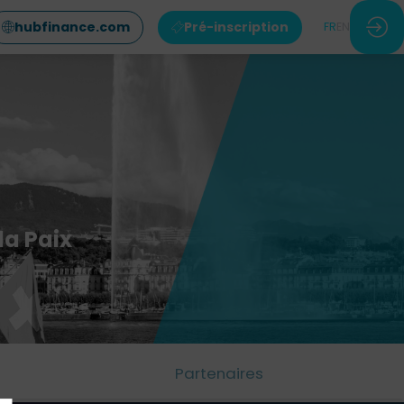
hubfinance.com
Pré-inscription
FR
EN
la Paix
Partenaires