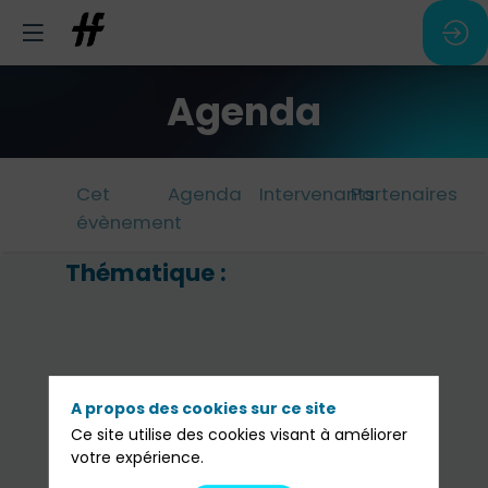
Agenda
Cet
Agenda
Intervenants
Partenaires
évènement
Thématique :
L'
ac
:
u
A propos des cookies sur ce site
no
Ce site utilise des cookies visant à améliorer
votre expérience.
f