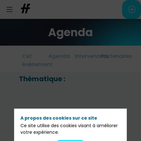
Agenda
Cet
Agenda
Intervenants
Partenaires
évènement
Thématique :
L'
ac
:
u
A propos des cookies sur ce site
no
Ce site utilise des cookies visant à améliorer
votre expérience.
f