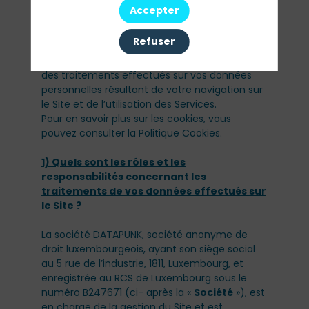
détaillées à l’Annexe A « Description des
Accepter
Services » dans les Conditions Générales
d’Utilisation du Site (ci-après les «
Services
»).
Refuser
Cette politique («
Politique
») vous informe
des traitements effectués sur vos données
personnelles résultant de votre navigation sur
le Site et de l’utilisation des Services.
Pour en savoir plus sur les cookies, vous
pouvez consulter la Politique Cookies.
1) Quels sont les rôles et les
responsabilités concernant les
traitements de vos données effectués sur
le Site ?
La société DATAPUNK, société anonyme de
droit luxembourgeois, ayant son siège social
au 5 rue de l’industrie, 1811, Luxembourg, et
enregistrée au RCS de Luxembourg sous le
numéro B247671 (ci- après la «
Société
»), est
en charge de la gestion du Site et est