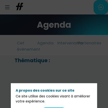
Agenda
Cet
Agenda
Intervenants
Partenaires
évènement
Thématique :
G
et
st
d
A propos des cookies sur ce site
ca
Ce site utilise des cookies visant à améliorer
votre expérience.
fa