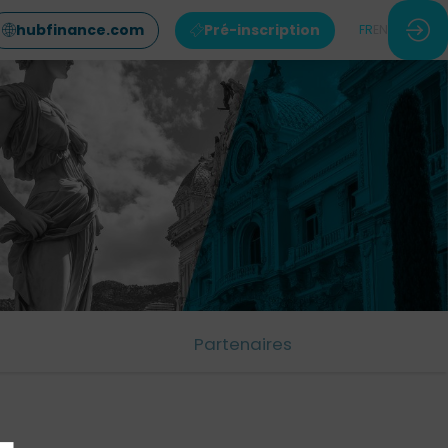
hubfinance.com
Pré-inscription
FR
EN
Partenaires