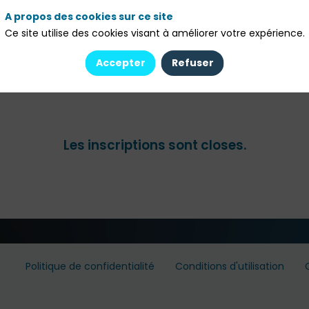
A propos des cookies sur ce site
et invités Hubfinance : family offices, gérants de fortune/CGP
Ce site utilise des cookies visant à améliorer votre expérience.
sseurs institutionnels et partenaires en gestion d’actifs soigneus
ions seront examinées et validées par notre équipe, puis confirmé
Accepter
Refuser
Les inscriptions sont closes.
Politique de confidentialité
Conditions d'utilisation