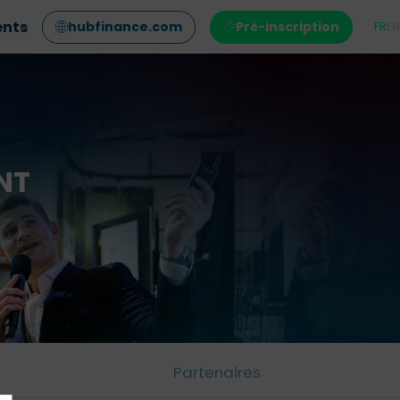
ents
hubfinance.com
Pré-inscription
FR
EN
NT
Partenaires