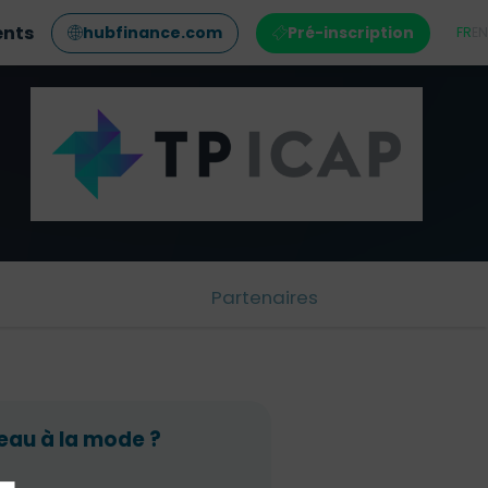
ents
hubfinance.com
Pré-inscription
FR
EN
Partenaires
veau à la mode ?