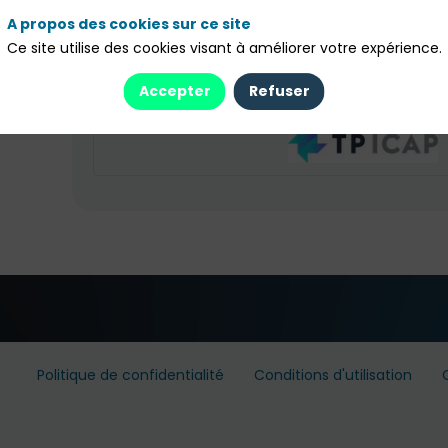
JV
TP ICAP
Investment solutions
A propos des cookies sur ce site
Martina
Rydman
Ce site utilise des cookies visant à améliorer votre expérience.
MR
TP ICAP
Structured Product Sales
Accepter
Refuser
Politique de confidentialité
Conditions d'utilisation