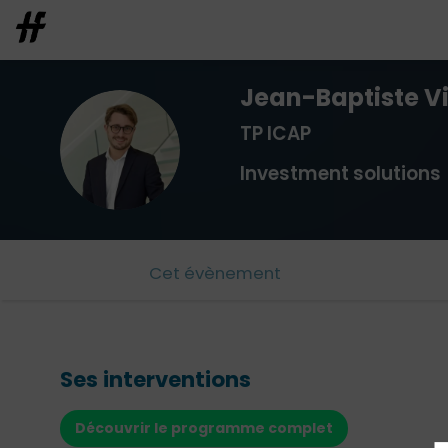
Jean-Baptiste
V
TP ICAP
JV
Investment solutions
Cet évènement
Ses interventions
Découvrir le programme complet