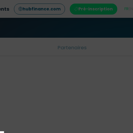
ents
hubfinance.com
Pré-inscription
FR
EN
Partenaires