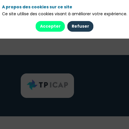
Baptiste
Martina
A propos des cookies sur ce site
Vienne
Rydman
Ce site utilise des cookies visant à améliorer votre expérience.
TP ICAP
TP ICAP
Investment
Structured
Accepter
Refuser
solutions
Product Sales