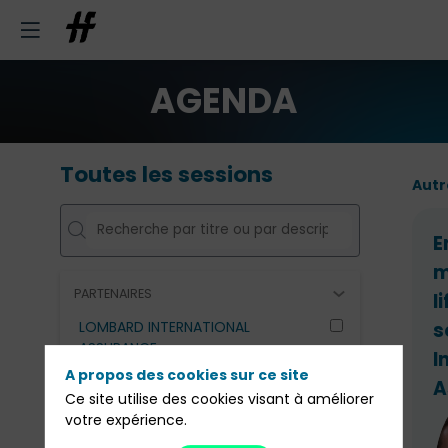
AGENDA
Toutes les sessions
Autr
E
m
PARTENAIRES
l
LOMBARD INTERNATIONAL
s
ASSURANCE
I
A propos des cookies sur ce site
SCHELCHER PRINCE GESTION
A
Ce site utilise des cookies visant à améliorer
TP ICAP
votre expérience.