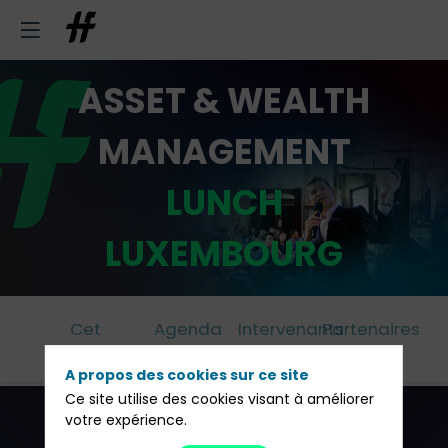
ASSET & WEALTH
MANAGEMENT
LUNCH
LUXEMBOURG
Cet
Agenda
Intervenants
Partenaires
évènement
A propos des cookies sur ce site
Ce site utilise des cookies visant à améliorer
votre expérience.