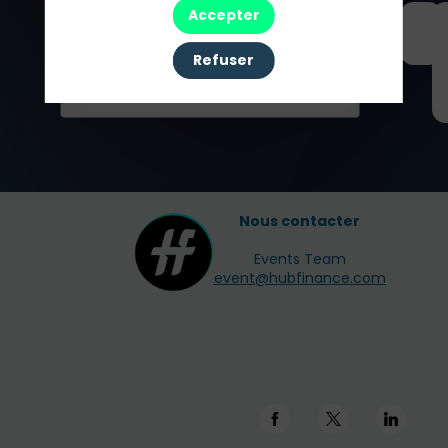
Tous les
Accepter
Partenaires
Refuser
Nous contacter
Events Team
event@hubfinance.com