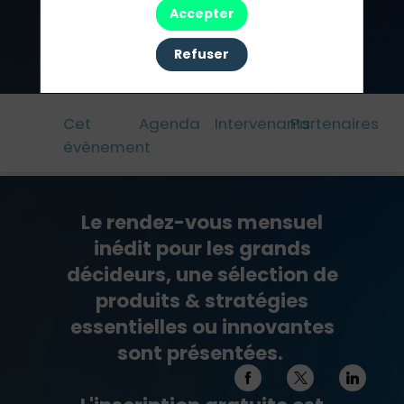
Accepter
Refuser
Pré-inscription
Cet
Agenda
Intervenants
Partenaires
évènement
Le rendez-vous mensuel
inédit pour les grands
décideurs, une sélection de
produits & stratégies
essentielles ou innovantes
sont présentées.