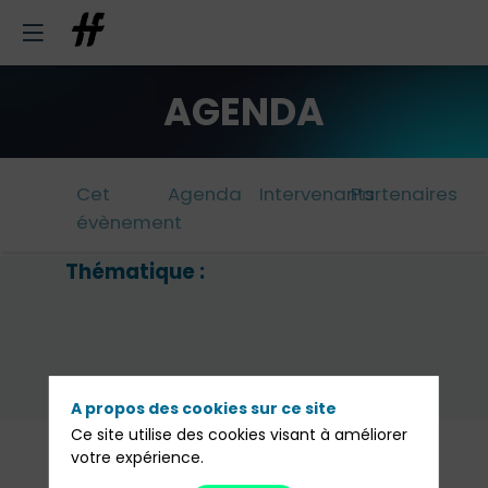
AGENDA
Cet
Agenda
Intervenants
Partenaires
évènement
Thématique :
Er
Ge
A propos des cookies sur ce site
Ce site utilise des cookies visant à améliorer
Avec la participation de :
votre expérience.