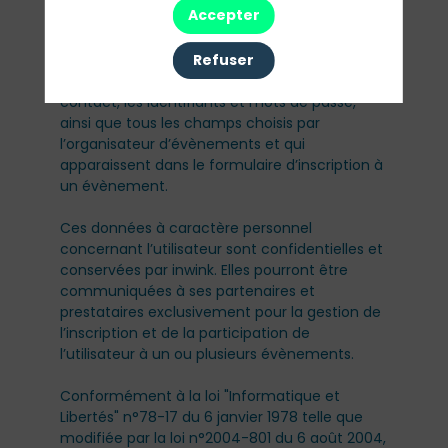
Accepter
évènement.
Refuser
Les données personnelles recueillies par inwink
sont le nom, le prénom et les données de
contact, les identifiants et mots de passe,
ainsi que tous les champs choisis par
l’organisateur d’évènements et qui
apparaissent dans le formulaire d’inscription à
un évènement.
Ces données à caractère personnel
concernant l’utilisateur sont confidentielles et
conservées par inwink. Elles pourront être
communiquées à ses partenaires et
prestataires exclusivement pour la gestion de
l’inscription et de la participation de
l’utilisateur à un ou plusieurs évènements.
Conformément à la loi "Informatique et
Libertés" n°78-17 du 6 janvier 1978 telle que
modifiée par la loi n°2004-801 du 6 août 2004,