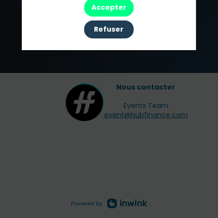
Accepter
Refuser
Nous contacter
Events Team
event@hubfinance.com
Powered by