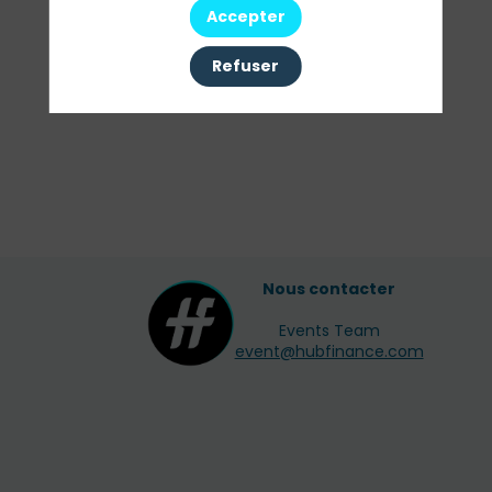
Sessions
Accepter
Toutes les sessions
Refuser
Nous contacter
Events Team
event@hubfinance.com