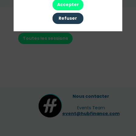
Envoyer un message
Accepter
Nos
Refuser
Sessions
Toutes les sessions
Nous contacter
Events Team
event@hubfinance.com