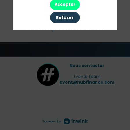
Av. Brugmann 52/54, 1190 Bruxelles, Belgium
Accepter
Refuser
Les inscriptions sont closes.
Nous contacter
Events Team
event@hubfinance.com
Powered by