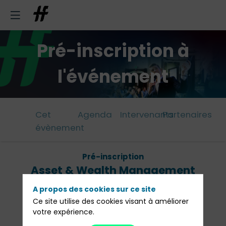
Pré-inscription à
l'événement
Cet
Agenda
Intervenants
Partenaires
évènement
Pré-inscription
Asset & Wealth Management
Lunch Bruxelles
A propos des cookies sur ce site
Ce site utilise des cookies visant à améliorer
05 décembre 2024 de 12h00 à 14h00
votre expérience.
Restaurant Brugmann