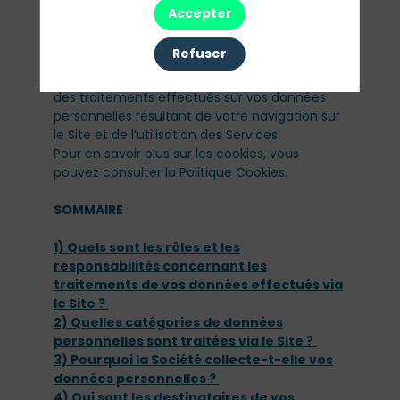
détaillées à l’Annexe A « Description des
Accepter
Services » dans les Conditions Générales
d’Utilisation du Site (ci-après les «
Services
»).
Refuser
Cette politique («
Politique
») vous informe
des traitements effectués sur vos données
personnelles résultant de votre navigation sur
le Site et de l’utilisation des Services.
Pour en savoir plus sur les cookies, vous
pouvez consulter la Politique Cookies.
SOMMAIRE
1) Quels sont les rôles et les
responsabilités concernant les
traitements de vos données effectués via
le Site ?
2) Quelles catégories de données
personnelles sont traitées via le Site ?
3) Pourquoi la Société collecte-t-elle vos
données personnelles ?
4) Qui sont les destinataires de vos