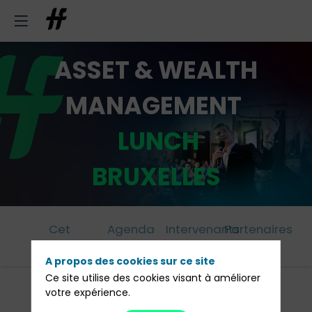
ASSET & WEALTH
MANAGEMENT
LUNCH
BRUXELLES
Cet
Agenda
Intervenants
Partenaires
évènement
A propos des cookies sur ce site
Ce site utilise des cookies visant à améliorer
votre expérience.
12h00 :
Welcome cocktail