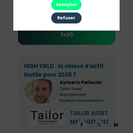
Accepter
Refuser
12h30 : Lunch & presentations
3x20
HIGH YIELD : la classe d'actif
inutile pour 2025 ?
Aymeric
Pelissier
Tailor Asset
AP
Management
Relations Investisseurs
TAILOR ASSET
MANAGEMENT