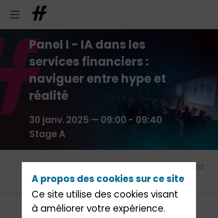
Panel I - IA dans les
services financiers :
naviguer entre hype et
réalité
30 janv. 2025
—
09:00
-
09:40
Stage A
Cet
Agenda
Intervenants
Partenaires
A propos des cookies sur ce site
évènement
Ce site utilise des cookies visant
à améliorer votre expérience.
Thématique