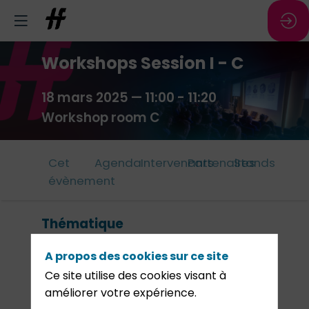
Workshops Session I - C
18 mars 2025
—
11:00
-
11:20
Workshop room C
Cet
Agenda
Intervenants
Partenaires
Stands
évènement
Thématique
Inf
&
A propos des cookies sur ce site
Da
Cen
Ce site utilise des cookies visant à
-
améliorer votre expérience.
Th