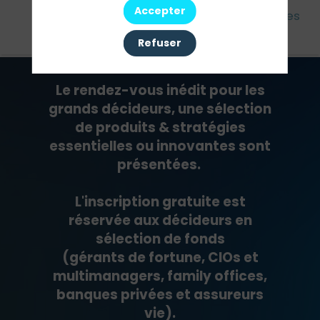
Accepter
Cet
Agenda
Intervenants
Partenaires
évènement
Refuser
Le rendez-vous inédit pour les
grands décideurs, une sélection
de produits & stratégies
essentielles ou innovantes sont
présentées.
L'inscription gratuite est
réservée aux décideurs en
sélection de fonds
(gérants de fortune, CIOs et
multimanagers, family offices,
banques privées et assureurs
vie).