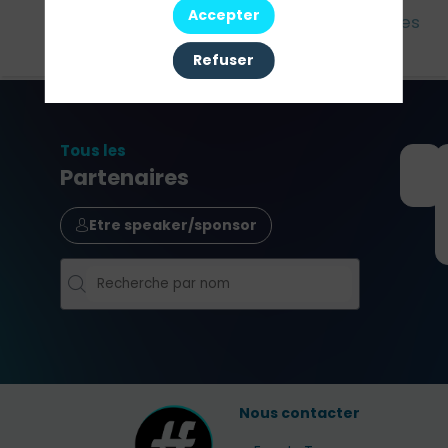
Accepter
Cet
Agenda
Intervenants
Partenaires
évènement
Refuser
Tous les
Partenaires
Etre speaker/sponsor
Nous contacter