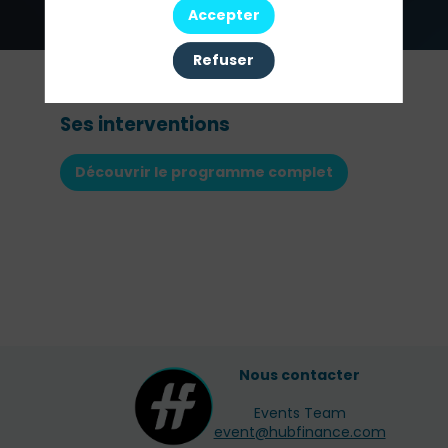
Manager
Accepter
Refuser
Ses interventions
Découvrir le programme complet
Nous contacter
Events Team
event@hubfinance.com