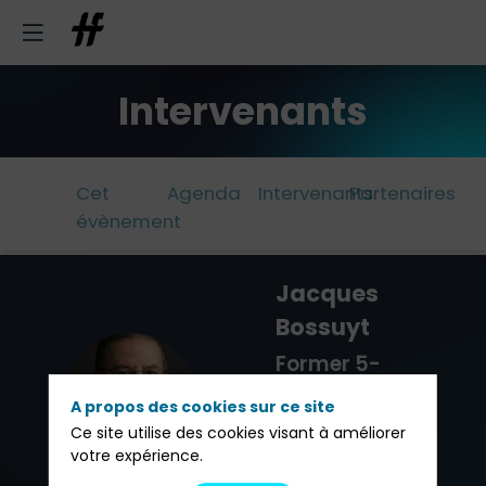
Intervenants
Cet
Agenda
Intervenants
Partenaires
évènement
Jacques
Bossuyt
Former 5-
JB
Star
A propos des cookies sur ce site
Morningstar
Ce site utilise des cookies visant à améliorer
Fund of Funds
votre expérience.