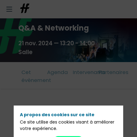
Q&A & Networking
21 nov. 2024
—
13:20
-
14:00
Salle
Cet
Agenda
Intervenants
Partenaires
évènement
Les autres sessions
A propos des cookies sur ce site
Ce site utilise des cookies visant à améliorer
Voir le programme complet
votre expérience.