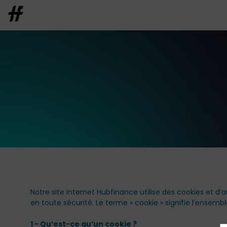
Notre site internet Hubfinance utilise des cookies et d’
en toute sécurité. Le terme « cookie » signifie l’ensemb