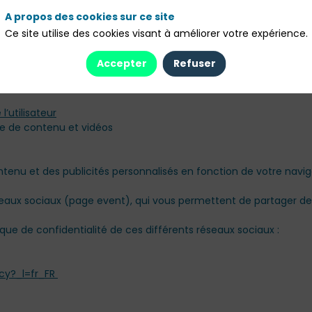
erminal (ordinateur, téléphone portable ou tablette) lors de votre
A propos des cookies sur ce site
 une certaine durée, et le renverra au serveur de notre site inte
Ce site utilise des cookies visant à améliorer votre expérience.
Accepter
Refuser
nement, l’affichage et la sécurité du site. Ils ont donc un carac
ge de contenu et vidéos
seaux sociaux (page event), qui vous permettent de partager de
ique de confidentialité de ces différents réseaux sociaux :
icy?_l=fr_FR