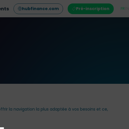
ents
hubfinance.com
Pré-inscription
FR
EN
frir la navigation la plus adaptée à vos besoins et ce,