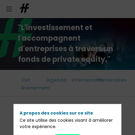
"L'investissement et
l'accompagnent
d'entreprises à travers un
fonds de private equity."
Cet
Agenda
Intervenants
Partenaires
évènement
A propos des cookies sur ce site
Présenté par :
Ce site utilise des cookies visant à améliorer
votre expérience.
Pré-inscription