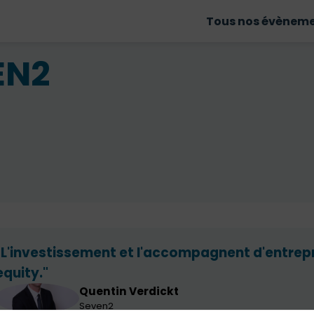
Tous nos évènem
EN2
"L'investissement et l'accompagnent d'entrepr
equity."
Quentin
Verdickt
QV
Seven2