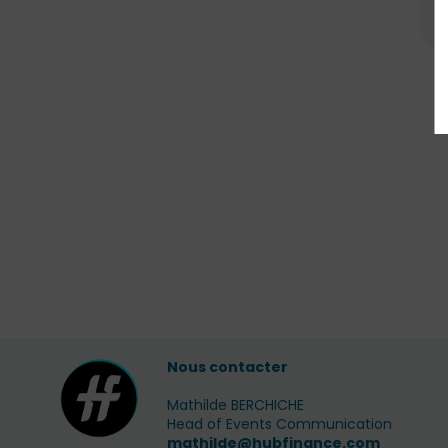
Nous contacter
Mathilde BERCHICHE
Head of Events Communication
mathilde@hubfinance.com