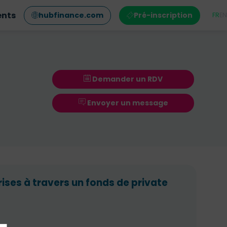
ents
hubfinance.com
Pré-inscription
FR
EN
Demander un RDV
Envoyer un message
ises à travers un fonds de private