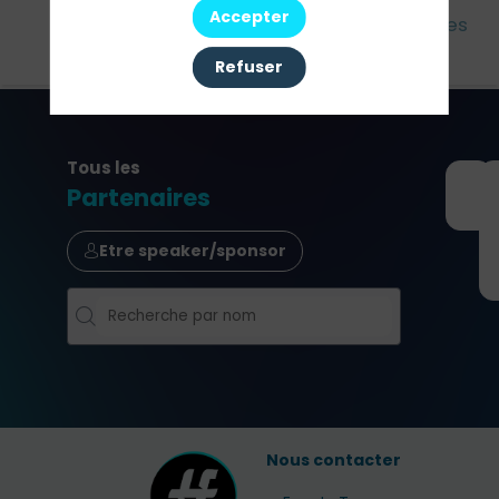
Accepter
Cet
Agenda
Intervenants
Partenaires
évènement
Refuser
Tous les
Partenaires
Etre speaker/sponsor
Nous contacter