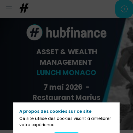
ASSET & WEALTH
MANAGEMENT
LUNCH MONACO
7 mai 2026 -
Restaurant Marius
A propos des cookies sur ce site
Pré-inscription
Ce site utilise des cookies visant à améliorer
votre expérience.