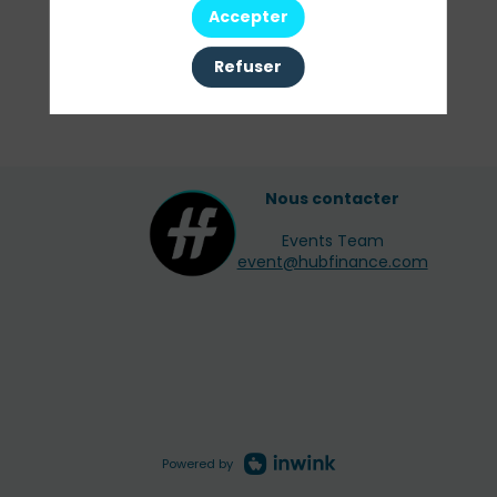
Accepter
Refuser
Nous contacter
Events Team
event@hubfinance.com
Powered by