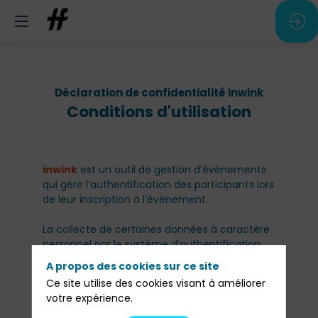
Déclaration de confidentialité inwink
Conditions d'utilisation
inwink
est un outil de gestion d’évènements
qui gère l’authentification des participants lors
de leur inscription à l’évènement.
La collecte de certaines données à caractère
personnel par le système d’authentification
inwink est nécessaire pour permettre à
A propos des cookies sur ce site
l’utilisateur de s’inscrire à un évènement,
Ce site utilise des cookies visant à améliorer
d’accéder au site d’un évènement, et de
votre expérience.
consulter les informations relatives à