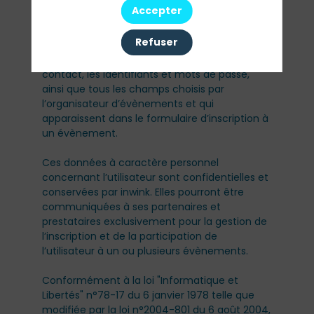
l’organisation pratique et logistique d’un
Accepter
évènement.
Refuser
Les données personnelles recueillies par inwink
sont le nom, le prénom et les données de
contact, les identifiants et mots de passe,
ainsi que tous les champs choisis par
l’organisateur d’évènements et qui
apparaissent dans le formulaire d’inscription à
un évènement.
Ces données à caractère personnel
concernant l’utilisateur sont confidentielles et
conservées par inwink. Elles pourront être
communiquées à ses partenaires et
prestataires exclusivement pour la gestion de
l’inscription et de la participation de
l’utilisateur à un ou plusieurs évènements.
Conformément à la loi "Informatique et
Libertés" n°78-17 du 6 janvier 1978 telle que
modifiée par la loi n°2004-801 du 6 août 2004,