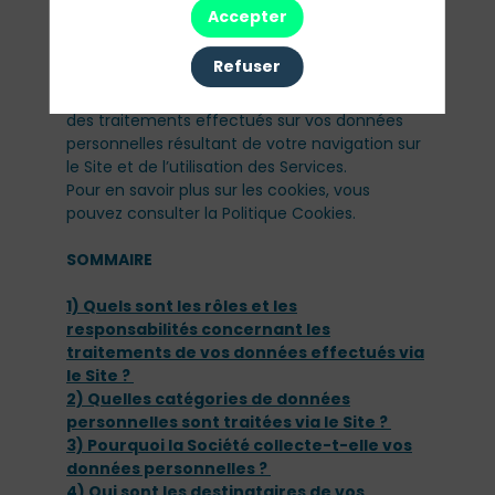
détaillées à l’Annexe A « Description des
Accepter
Services » dans les Conditions Générales
d’Utilisation du Site (ci-après les «
Services
»).
Refuser
Cette politique («
Politique
») vous informe
des traitements effectués sur vos données
personnelles résultant de votre navigation sur
le Site et de l’utilisation des Services.
Pour en savoir plus sur les cookies, vous
pouvez consulter la Politique Cookies.
SOMMAIRE
1) Quels sont les rôles et les
responsabilités concernant les
traitements de vos données effectués via
le Site ?
2) Quelles catégories de données
personnelles sont traitées via le Site ?
3) Pourquoi la Société collecte-t-elle vos
données personnelles ?
4) Qui sont les destinataires de vos