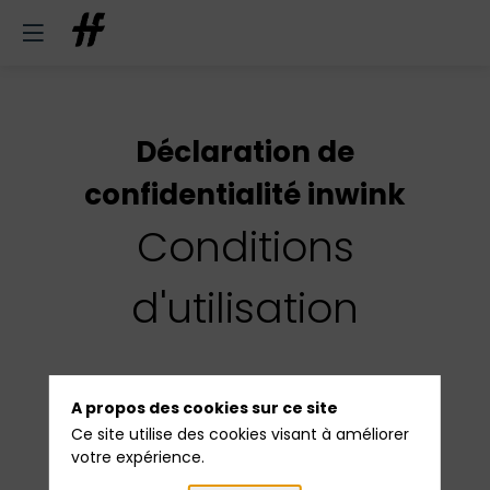
Déclaration de
confidentialité inwink
Conditions
d'utilisation
A propos des cookies sur ce site
inwink
est un outil de gestion d’évènements
Ce site utilise des cookies visant à améliorer
qui gère l’authentification des participants lors
votre expérience.
de leur inscription à l’évènement.