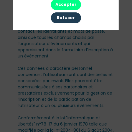
l’organisation pratique et logistique d’un
Accepter
évènement.
Refuser
Les données personnelles recueillies par inwink
sont le nom, le prénom et les données de
contact, les identifiants et mots de passe,
ainsi que tous les champs choisis par
l’organisateur d’évènements et qui
apparaissent dans le formulaire d’inscription à
un évènement.
Ces données à caractère personnel
concernant l’utilisateur sont confidentielles et
conservées par inwink. Elles pourront être
communiquées à ses partenaires et
prestataires exclusivement pour la gestion de
l’inscription et de la participation de
l’utilisateur à un ou plusieurs évènements.
Conformément à la loi "Informatique et
Libertés" n°78-17 du 6 janvier 1978 telle que
modifiée par la loi n°2004-801 du 6 août 2004,