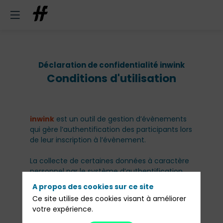
Déclaration de confidentialité inwink
Conditions d'utilisation
inwink
est un outil de gestion d’évènements
qui gère l’authentification des participants lors
de leur inscription à l’évènement.
La collecte de certaines données à caractère
personnel par le système d’authentification
inwink est nécessaire pour permettre à
A propos des cookies sur ce site
l’utilisateur de s’inscrire à un évènement,
Ce site utilise des cookies visant à améliorer
d’accéder au site d’un évènement, et de
votre expérience.
consulter les informations relatives à