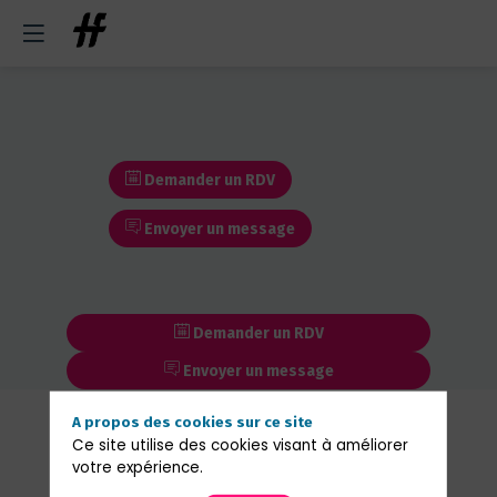
Demander un RDV
Envoyer un message
Demander un RDV
Envoyer un message
Nos
A propos des cookies sur ce site
Ce site utilise des cookies visant à améliorer
Sessions
votre expérience.