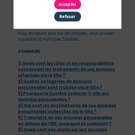
Accepter
Cette politique («
Politique
») vous informe des
traitements effectués sur vos données
Refuser
personnelles résultant de votre navigation sur le
Site et de l’utilisation des Services.
Pour en savoir plus sur les cookies, vous pouvez
consulter la Politique Cookies.
SOMMAIRE
1) Quels sont les rôles et les responsabilités
concernant les traitements de vos données
effectués via le Site ?
2) Quelles catégories de données
personnelles sont traitées via le Site ?
3) Pourquoi la Société collecte-t-elle vos
données personnelles ?
4) Qui sont les destinataires de vos données
personnelles collectées via le Site ?
5) Transferts de vos données personnelles
en dehors de l’EEE : pourquoi et comment ?
6) Quels sont vos droits sur vos données