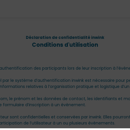
Déclaration de confidentialité inwink
Conditions d'utilisation
uthentification des participants lors de leur inscription à l’évè
par le système d’authentification inwink est nécessaire pour per
nformations relatives à l’organisation pratique et logistique d’
 nom, le prénom et les données de contact, les identifiants et m
e formulaire d’inscription à un évènement.
teur sont confidentielles et conservées par inwink. Elles pourro
articipation de l’utilisateur à un ou plusieurs évènements.