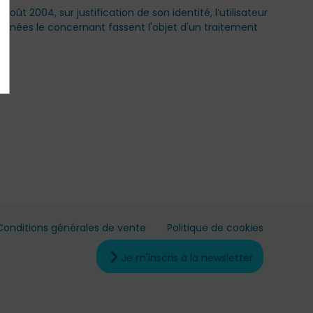
ût 2004, sur justification de son identité, l’utilisateur
données le concernant fassent l'objet d'un traitement
Conditions générales de vente
Politique de cookies
Je m'inscris à la newsletter