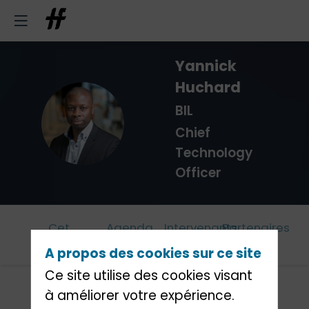
Yannick
Huchard
BIL
YH
Chief
Technology
Officer
Cet
Agenda
Intervenants
Partenaires
évènement
A propos des cookies sur ce site
Ce site utilise des cookies visant
à améliorer votre expérience.