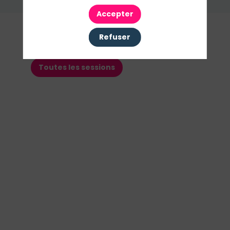
Envoyer un message
Accepter
Nos
Refuser
Sessions
Toutes les sessions