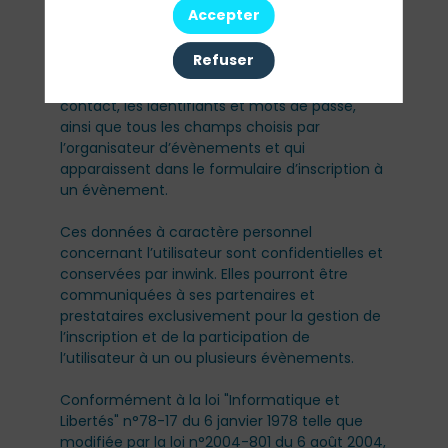
l’organisation pratique et logistique d’un
Accepter
évènement.
Refuser
Les données personnelles recueillies par inwink
sont le nom, le prénom et les données de
contact, les identifiants et mots de passe,
ainsi que tous les champs choisis par
l’organisateur d’évènements et qui
apparaissent dans le formulaire d’inscription à
un évènement.
Ces données à caractère personnel
concernant l’utilisateur sont confidentielles et
conservées par inwink. Elles pourront être
communiquées à ses partenaires et
prestataires exclusivement pour la gestion de
l’inscription et de la participation de
l’utilisateur à un ou plusieurs évènements.
Conformément à la loi "Informatique et
Libertés" n°78-17 du 6 janvier 1978 telle que
modifiée par la loi n°2004-801 du 6 août 2004,