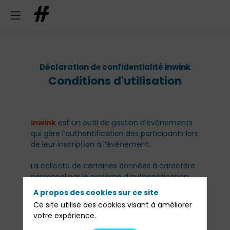
Déclaration de confidentialité inwink
Conditions d'utilisation
inwink
est un outil de gestion d’évènements
qui gère l’authentification des participants lors
de leur inscription à l’évènement.
La collecte de certaines données à caractère
personnel par le système d’authentification
inwink est nécessaire pour permettre à
A propos des cookies sur ce site
l’utilisateur de s’inscrire à un évènement,
Ce site utilise des cookies visant à améliorer
d’accéder au site d’un évènement, et de
votre expérience.
consulter les informations relatives à