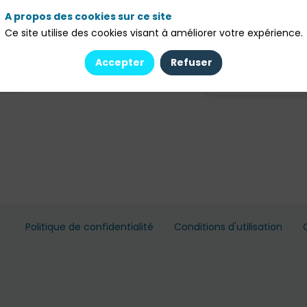
les portefeuill
PF
Quadrivio
A propos des cookies sur ce site
Viola
Group
Ce site utilise des cookies visant à améliorer votre expérience.
VDS
erghe
Serra
apital
BNY Inv
Accepter
Refuser
Politique de confidentialité
Conditions d'utilisation