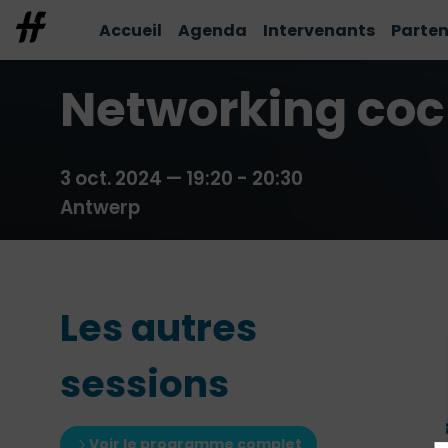
Accueil
Agenda
Intervenants
Parten
Networking coc
3 oct. 2024
—
19:20
-
20:30
Antwerp
Les autres
La performance
sessions
absolue Event
Driven / les fond
Voir le programme complet