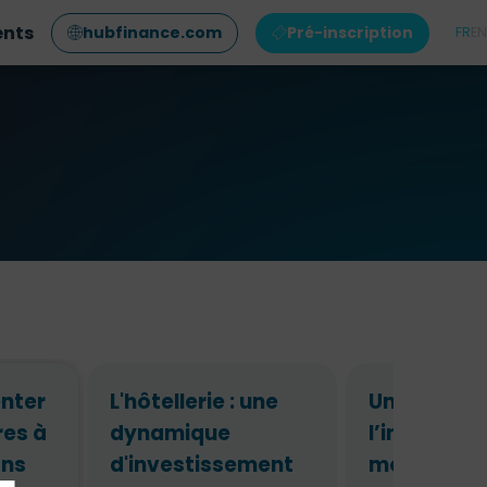
ents
hubfinance.com
Pré-inscription
FR
EN
nter
L'hôtellerie : une
Un regard 
res à
dynamique
l’investis
ans
d'investissement
mondial, d