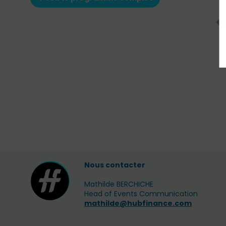
Helium
Julien
JV
Vanlerb
SYQUANT C
Nous contacter
Mathilde BERCHICHE
Head of Events Communication
mathilde@hubfinance.com