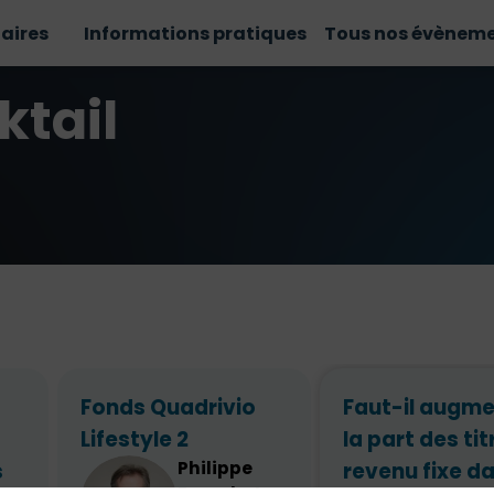
aires
Informations pratiques
Tous nos évènem
ktail
Fonds Quadrivio
Faut-il augme
Lifestyle 2
la part des tit
s
Philippe
revenu fixe d
Franchet